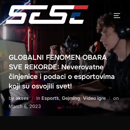
Skip
to
TOGG
content
GLOBALNI FENOMEN OBARA
SVE REKORDE: Neverovatne
činjenice i podaci o esportovima
koji su osvojili svet!
Post
by
akses
in
Esports
,
Gejming
,
Video igre
on
on
March 6, 2023