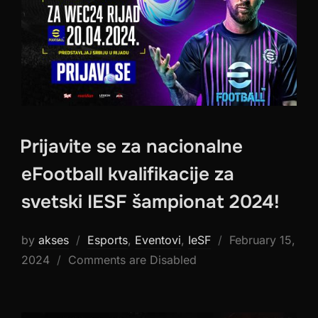
Prijavite se za nacionalne
eFootball kvalifikacije za
svetski IESF šampionat 2024!
Posted
by
akses
Esports
,
Eventovi
,
IeSF
February 15,
on
2024
Comments are Disabled