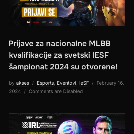
Prijave za nacionalne MLBB
kvalifikacije za svetski IESF
šampionat 2024 su otvorene!
Posted
by
akses
Esports
,
Eventovi
,
IeSF
February 16,
on
2024
Comments are Disabled