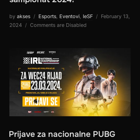
Posted
by
akses
Esports
,
Eventovi
,
IeSF
February 13,
on
2024
Comments are Disabled
Prijave za nacionalne PUBG