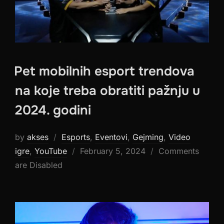
Pet mobilnih esport trendova
na koje treba obratiti pažnju u
2024. godini
by
akses
Esports
,
Eventovi
,
Gejming
,
Video
Posted
igre
,
YouTube
February 5, 2024
Comments
on
are Disabled