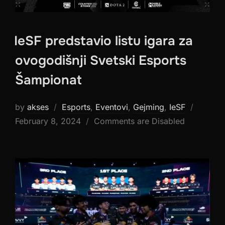
IeSF predstavio listu igara za
ovogodišnji Svetski Esports
Šampionat
Posted
by
akses
Esports
,
Eventovi
,
Gejming
,
IeSF
on
February 8, 2024
Comments are Disabled