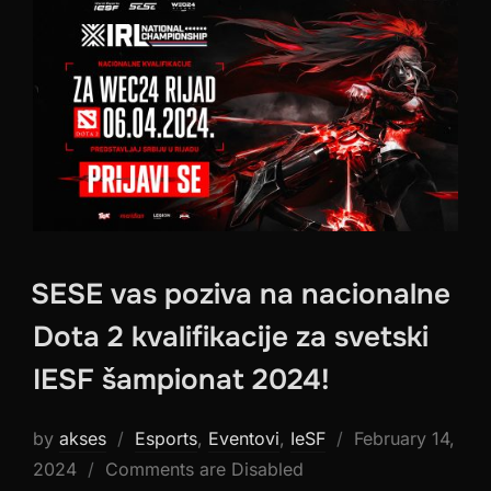
SESE vas poziva na nacionalne
Dota 2 kvalifikacije za svetski
IESF šampionat 2024!
Posted
by
akses
Esports
,
Eventovi
,
IeSF
February 14,
on
2024
Comments are Disabled