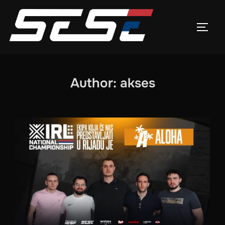
Skip
to
TOGG
content
Author:
akses