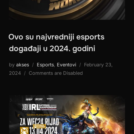
Ovo su najvredniji esports
događaji u 2024. godini
Posted
by
akses
Esports
,
Eventovi
February 23,
on
2024
Comments are Disabled