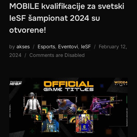
MOBILE kvalifikacije za svetski
IeSF šampionat 2024 su
otvorene!
Posted
by
akses
Esports
,
Eventovi
,
IeSF
February 12,
on
2024
Comments are Disabled