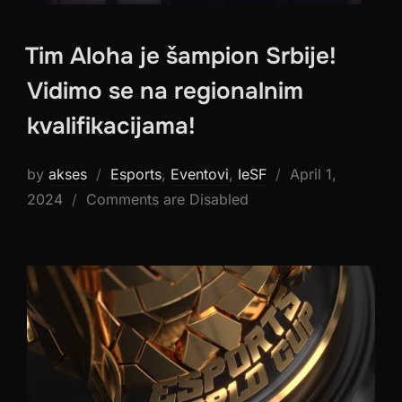
Tim Aloha je šampion Srbije!
Vidimo se na regionalnim
kvalifikacijama!
Posted
by
akses
Esports
,
Eventovi
,
IeSF
April 1,
on
2024
Comments are Disabled