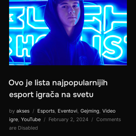
Ovo je lista najpopularnijih
esport igrača na svetu
by
akses
Esports
,
Eventovi
,
Gejming
,
Video
Posted
igre
,
YouTube
February 2, 2024
Comments
on
are Disabled