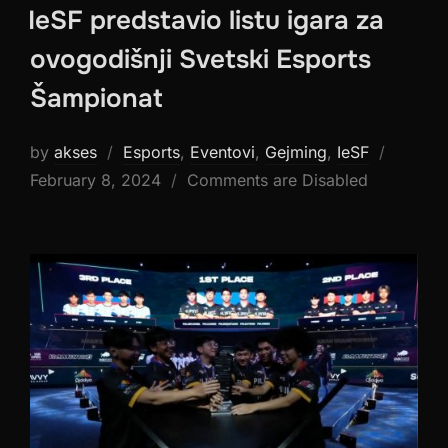
IeSF predstavio listu igara za
ovogodišnji Svetski Esports
Šampionat
Posted
by
akses
Esports
,
Eventovi
,
Gejming
,
IeSF
on
February 8, 2024
Comments are Disabled