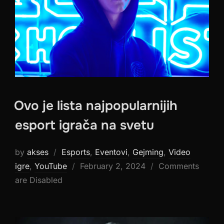
Ovo je lista najpopularnijih
esport igrača na svetu
by
akses
Esports
,
Eventovi
,
Gejming
,
Video
Posted
igre
,
YouTube
February 2, 2024
Comments
on
are Disabled