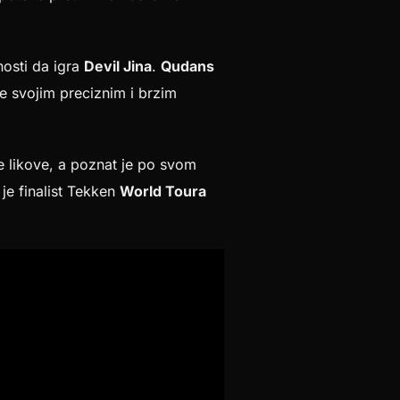
nosti da igra
Devil Jina
.
Qudans
če svojim preciznim i brzim
te likove, a poznat je po svom
 je finalist Tekken
World Toura