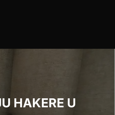
JU HAKERE U