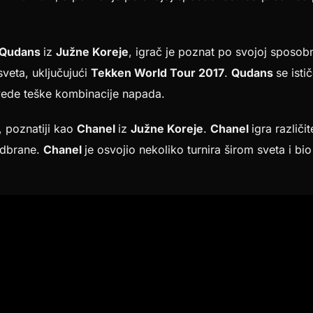
Qudans
iz
Južne Koreje
, igrač je poznat po svojoj sposob
sveta, uključujući
Tekken World Tour 2017
.
Qudans
se isti
vede teške kombinacije napada.
, poznatiji kao
Chanel
iz
Južne Koreje
.
Chanel
igra različi
odbrane.
Chanel
je osvojio nekoliko turnira širom sveta i bio