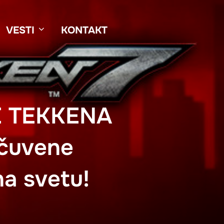
VESTI
KONTAKT
E TEKKENA
e čuvene
na svetu!