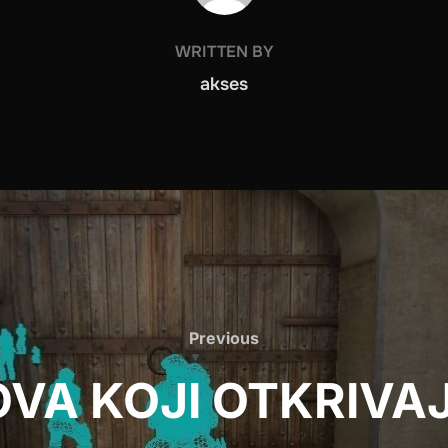
WRITTEN BY
akses
Previous
Previous
VA KOJI OTKRIVA