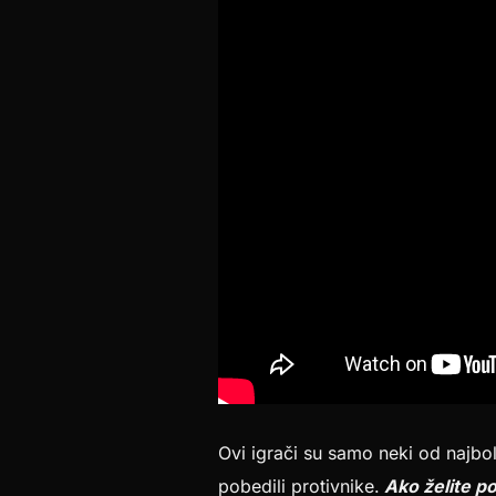
Ovi igrači su samo neki od najbol
pobedili protivnike.
Ako želite pos