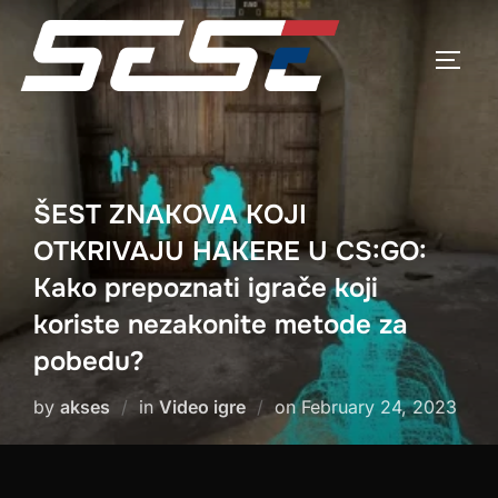
Skip
to
TOGG
content
ŠEST ZNAKOVA KOJI
OTKRIVAJU HAKERE U CS:GO:
Kako prepoznati igrače koji
koriste nezakonite metode za
pobedu?
Posted
by
akses
in
Video igre
on
February 24, 2023
on