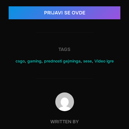
PRIJAVI SE OVDE
TAGS
csgo
,
gaming
,
prednosti gejminga
,
sese
,
Video igre
POST AUTHOR
WRITTEN BY