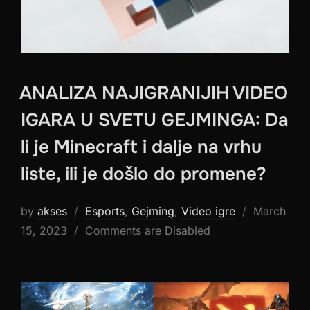
ANALIZA NAJIGRANIJIH VIDEO
IGARA U SVETU GEJMINGA: Da
li je Minecraft i dalje na vrhu
liste, ili je došlo do promene?
Posted
by
akses
Esports
,
Gejming
,
Video igre
March
on
15, 2023
Comments are Disabled