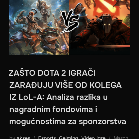
ZAŠTO DOTA 2 IGRAČI
ZARAĐUJU VIŠE OD KOLEGA
IZ LoL-A: Analiza razlika u
nagradnim fondovima i
mogućnostima za sponzorstva
Posted
by
akses
Esports
,
Gejming
,
Video igre
March