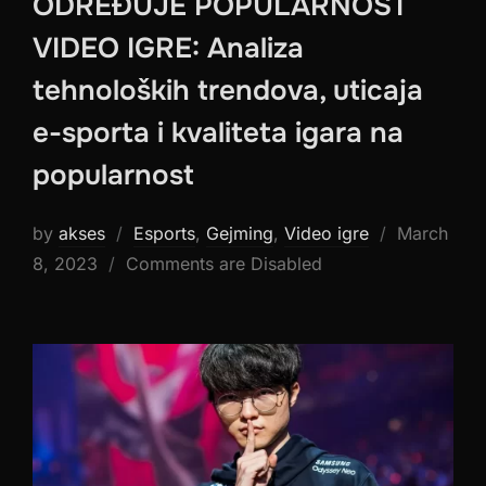
ODREĐUJE POPULARNOST
VIDEO IGRE: Analiza
tehnoloških trendova, uticaja
e-sporta i kvaliteta igara na
popularnost
Posted
by
akses
Esports
,
Gejming
,
Video igre
March
on
8, 2023
Comments are Disabled