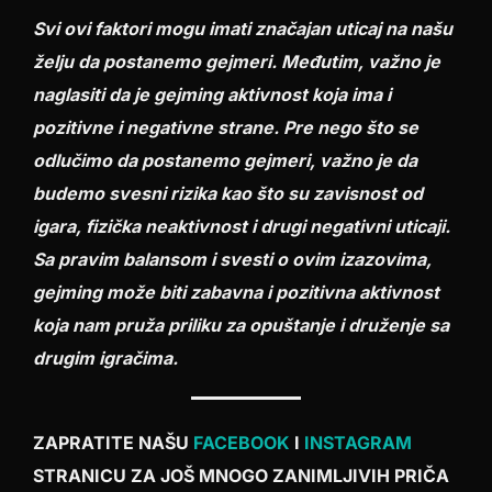
Svi ovi faktori mogu imati značajan uticaj na našu
želju da postanemo gejmeri. Međutim, važno je
naglasiti da je gejming aktivnost koja ima i
pozitivne i negativne strane. Pre nego što se
odlučimo da postanemo gejmeri, važno je da
budemo svesni rizika kao što su zavisnost od
igara, fizička neaktivnost i drugi negativni uticaji.
Sa pravim balansom i svesti o ovim izazovima,
gejming može biti zabavna i pozitivna aktivnost
koja nam pruža priliku za opuštanje i druženje sa
drugim igračima.
ZAPRATITE NAŠU
FACEBOOK
I
INSTAGRAM
STRANICU ZA JOŠ MNOGO ZANIMLJIVIH PRIČA