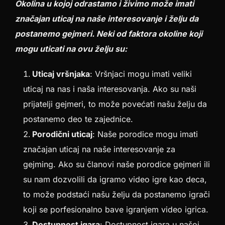
Okolina u kojoj odrastamo i živimo može imati
značajan uticaj na naše interesovanje i želju da
postanemo gejmeri. Neki od faktora okoline koji
mogu uticati na ovu želju su:
Uticaj vršnjaka
: Vršnjaci mogu imati veliki
uticaj na nas i naša interesovanja. Ako su naši
prijatelji gejmeri, to može povećati našu želju da
postanemo deo te zajednice.
Porodični uticaj
: Naše porodice mogu imati
značajan uticaj na naše interesovanje za
gejming. Ako su članovi naše porodice gejmeri ili
su nam dozvolili da igramo video igre kao deca,
to može podstaći našu želju da postanemo igrači
koji se porfesionalno bave igranjem video igrica.
Dostupnost igara
: Dostupnost igara u našoj