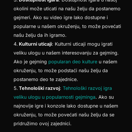
okolini može uticati na našu želju da postanemo
gejmeri. Ako su video igre lako dostupne i
popularne u našem okruženju, to može povećati
našu želju da ih igramo.
Kulturni uticaji
: Kulturni uticaji mogu igrati
veliku ulogu u našem interesovanju za gejming.
Ako je gejming
popularan deo kulture
u našem
okruženju, to može podstaći našu želju da
postanemo deo te zajednice.
Tehnološki razvoj
:
Tehnološki razvoj igra
veliku ulogu u popularnosti gejminga
. Ako su
najnovije igre i konzole lako dostupne u našem
okruženju, to može povećati našu želju da se
pridružimo ovoj zajednici.