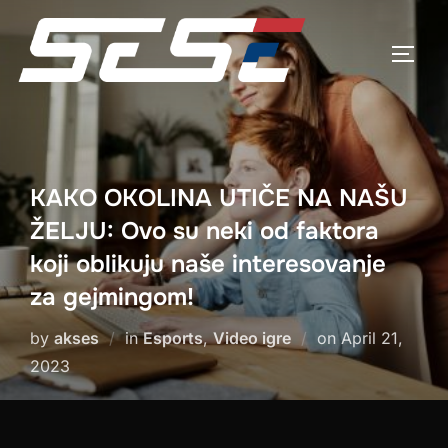
Skip
to
TOGG
content
KAKO OKOLINA UTIČE NA NAŠU
ŽELJU: Ovo su neki od faktora
koji oblikuju naše interesovanje
za gejmingom!
Posted
by
akses
in
Esports
,
Video igre
on
April 21,
on
2023