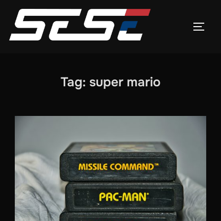
Skip
to
TOGG
content
Tag:
super mario