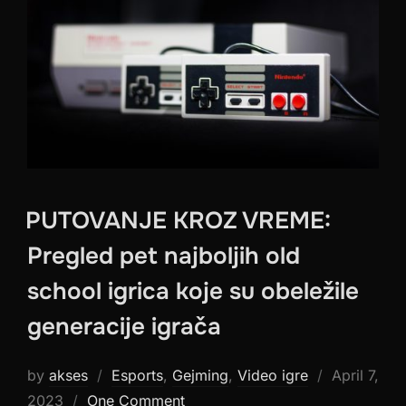
PUTOVANJE KROZ VREME:
Pregled pet najboljih old
school igrica koje su obeležile
generacije igrača
Posted
by
akses
Esports
,
Gejming
,
Video igre
April 7,
on
2023
One Comment