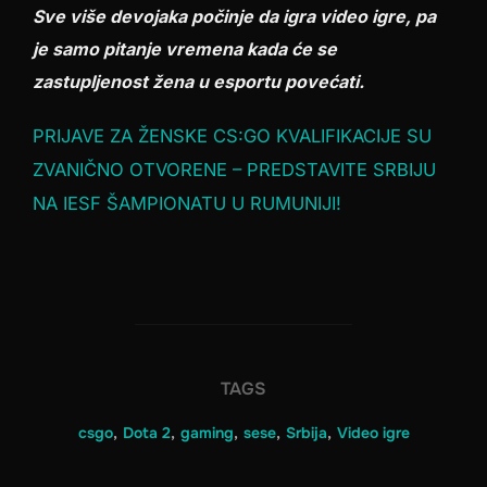
Sve više devojaka počinje da igra video igre, pa
je samo pitanje vremena kada će se
zastupljenost žena u esportu povećati.
PRIJAVE ZA ŽENSKE CS:GO KVALIFIKACIJE SU
ZVANIČNO OTVORENE – PREDSTAVITE SRBIJU
NA IESF ŠAMPIONATU U RUMUNIJI!
TAGS
csgo
,
Dota 2
,
gaming
,
sese
,
Srbija
,
Video igre