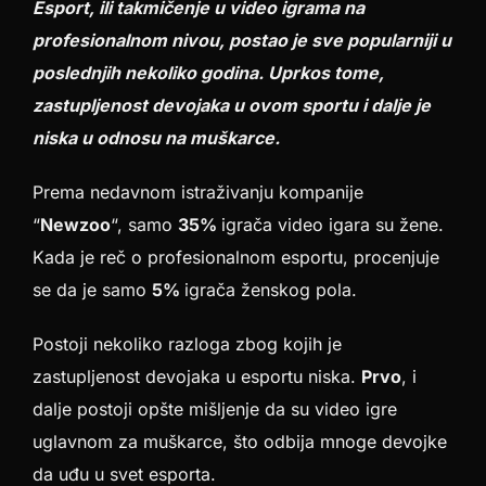
Esport, ili takmičenje u video igrama na
profesionalnom nivou, postao je sve popularniji u
poslednjih nekoliko godina. Uprkos tome,
zastupljenost devojaka u ovom sportu i dalje je
niska u odnosu na muškarce.
Prema nedavnom istraživanju kompanije
“
Newzoo
“, samo
35%
igrača video igara su žene.
Kada je reč o profesionalnom esportu, procenjuje
se da je samo
5%
igrača ženskog pola.
Postoji nekoliko razloga zbog kojih je
zastupljenost devojaka u esportu niska.
Prvo
, i
dalje postoji opšte mišljenje da su video igre
uglavnom za muškarce, što odbija mnoge devojke
da uđu u svet esporta.