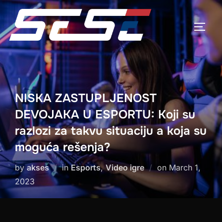
Skip
to
TOGG
content
NISKA ZASTUPLJENOST
DEVOJAKA U ESPORTU: Koji su
razlozi za takvu situaciju a koja su
moguća rešenja?
Posted
by
akses
in
Esports
,
Video igre
on
March 1,
on
2023