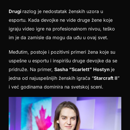
Drugi
razlog je nedostatak ženskih uzora u
esportu. Kada devojke ne vide druge žene koje
igraju video igre na profesionalnom nivou, teško
im je da zamisle da mogu da uđu u ovaj svet.
Međutim, postoje i pozitivni primeri žena koje su
uspešne u esportu i inspirišu druge devojke da se
pridruže. Na primer,
Sasha “Scarlett” Hostyn
je
jedna od najuspešnijih ženskih igrača “
Starcraft II
”
i već godinama dominira na svetskoj sceni.