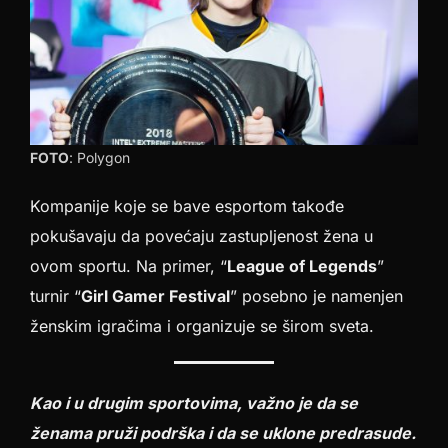
FOTO
: Polygon
Kompanije koje se bave esportom takođe
pokušavaju da povećaju zastupljenost žena u
ovom sportu. Na primer, “
League of Legends
”
turnir “
Girl Gamer Festival
” posebno je namenjen
ženskim igračima i organizuje se širom sveta.
Kao i u drugim sportovima, važno je da se
ženama pruži podrška i da se uklone predrasude.