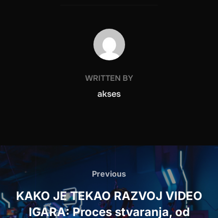
POST AUTHOR
WRITTEN BY
akses
Post
navigation
Previous
Previous
KAKO JE TEKAO RAZVOJ VIDEO
IGARA: Proces stvaranja, od