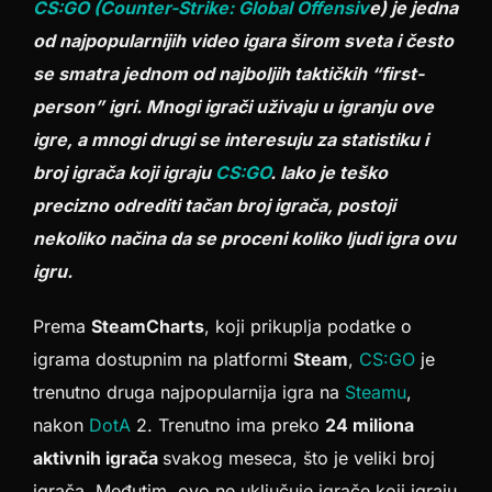
CS:GO (Counter-Strike: Global Offensiv
e) je jedna
od najpopularnijih video igara širom sveta i često
se smatra jednom od najboljih taktičkih “first-
person” igri. Mnogi igrači uživaju u igranju ove
igre, a mnogi drugi se interesuju za statistiku i
broj igrača koji igraju
CS:GO
. Iako je teško
precizno odrediti tačan broj igrača, postoji
nekoliko načina da se proceni koliko ljudi igra ovu
igru.
Prema
SteamCharts
, koji prikuplja podatke o
igrama dostupnim na platformi
Steam
,
CS:GO
je
trenutno druga najpopularnija igra na
Steamu
,
nakon
DotA
2. Trenutno ima preko
24 miliona
aktivnih igrača
svakog meseca, što je veliki broj
igrača. Međutim, ovo ne uključuje igrače koji igraju