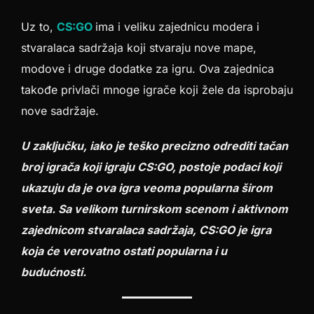
Uz to,
CS:GO
ima i veliku zajednicu modera i
stvaralaca sadržaja koji stvaraju nove mape,
modove i druge dodatke za igru. Ova zajednica
takođe privlači mnoge igrače koji žele da isprobaju
nove sadržaje.
U zaključku, iako je teško precizno odrediti tačan
broj igrača koji igraju CS:GO, postoje podaci koji
ukazuju da je ova igra veoma popularna širom
sveta. Sa velikom turnirskom scenom i aktivnom
zajednicom stvaralaca sadržaja, CS:GO je igra
koja će verovatno ostati popularna i u
budućnosti.