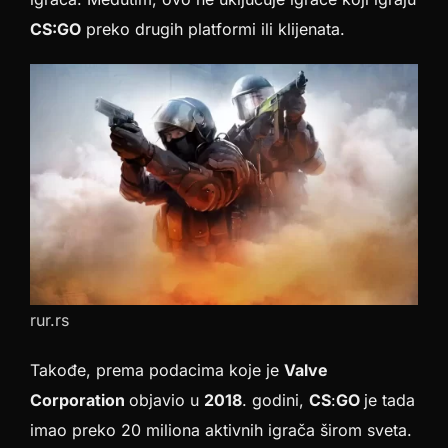
CS:GO
preko drugih platformi ili klijenata.
rur.rs
Takođe, prema podacima koje je
Valve
Corporation
objavio u
2018
. godini,
CS
:
GO
je tada
imao preko 20 miliona aktivnih igrača širom sveta.