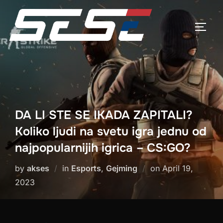
Skip
to
TOGG
content
DA LI STE SE IKADA ZAPITALI?
Koliko ljudi na svetu igra jednu od
najpopularnijih igrica – CS:GO?
Posted
by
akses
in
Esports
,
Gejming
on
April 19,
on
2023