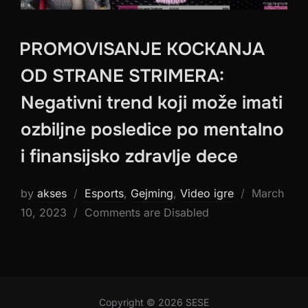
PROMOVISANJE KOCKANJA
OD STRANE STRIMERA:
Negativni trend koji može imati
ozbiljne posledice po mentalno
i finansijsko zdravlje dece
Posted
by
akses
Esports
,
Gejming
,
Video igre
March
on
10, 2023
Comments are Disabled
Copyright © 2026 SESE