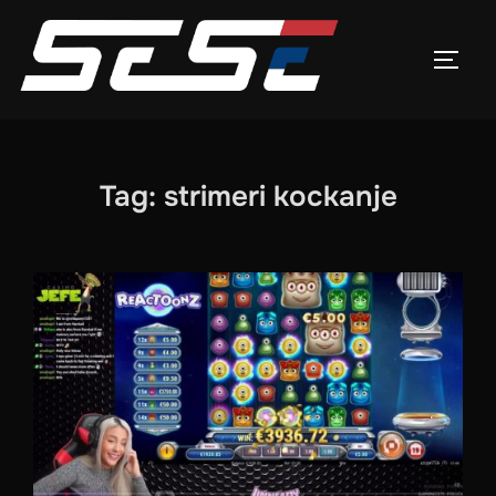
Skip
to
TOGG
content
Tag:
strimeri kockanje