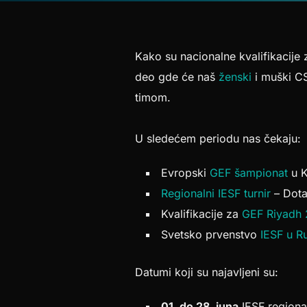
Kako su nacionalne kvalifikacije 
deo gde će naš
ženski
i muški CS
timom.
U sledećem periodu nas čekaju:
Evropski
GEF šampionat
u K
Regionalni IESF turnir
– Dota
Kvalifikacije za
GEF Riyadh 
Svetsko prvenstvo
IESF u Ru
Datumi koji su najavljeni su:
01. do 28. juna
IESF regional