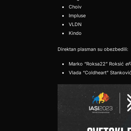
Choiv
Impluse
VLDN
Kindo
Direktan plasman su obezbedili:
Marko “Roksa22” Roksić
eF
Vlada “Coldheart” Stankovi