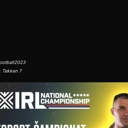
ootball2023
ć
Tekken 7