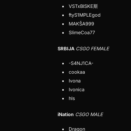
VSTxBISKE斯
ftyS1MPLEgod
MAKŠA999
SlimeCoa77
SRBIJA
CSGO FEMALE
-S4NJ1CA-
cookaa
Ivona
Ivonica
hls
iNation
CSGO MALE
Dragon