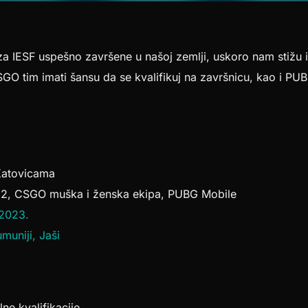
za IESF uspešno završene u našoj zemlji, uskoro nam stižu i
GO tim imati šansu da se kvalifikuj na završnicu, kao i P
atovicama
2, CSGO muška i ženska ekipa, PUBG Mobile
2023.
muniji, Jaši
ne kvalifikacije