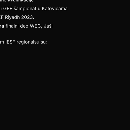
i GEF šampionat u Katovicama
GEF Riyadh 2023.
ra
finalni deo WEC, Jaši
m IESF regionalsu su: