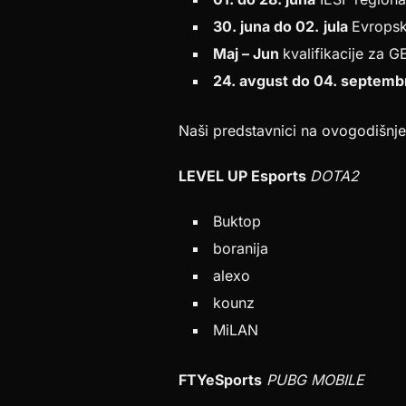
30. juna do 02.
jula
Evropsk
Maj – Jun
kvalifikacije za 
24. avgust do 04. septemb
Naši predstavnici na ovogodišnje
LEVEL UP Esports
DOTA2
Buktop
boranija
alexo
kounz
MiLAN
FTYeSports
PUBG MOBILE