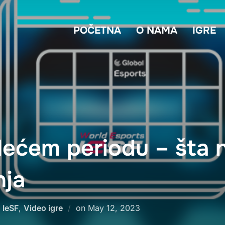
POČETNA
O NAMA
IGRE
ećem periodu – šta 
nja
Posted
,
IeSF
,
Video igre
on
May 12, 2023
on