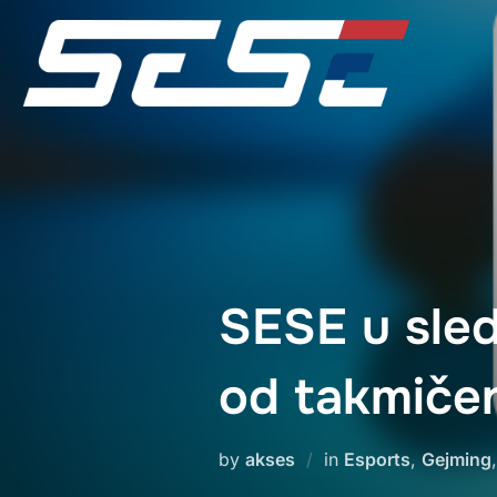
Skip
to
content
SESE u sled
od takmiče
by
akses
in
Esports
,
Gejming