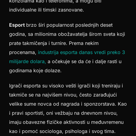
konzolama kao i telefonima, a mogu biti
individualne ili timski zasnovane.
Esport
brzo širi popularnost poslednjih deset
godina, sa milionima obožavatelja širom sveta koji
prate takmičenja i turnire. Prema nekim
procenama,
industrija esporta danas vredi preko 3
milijarde dolara,
a očekuje se da će i dalje rasti u
godinama koje dolaze.
Igrači esporta su visoko vešti igrači koji treniraju i
takmiče se na najvišem nivou, često zarađujući
velike sume novca od nagrada i sponzorstava. Kao
i pravi sportisti, oni vežbaju na dnevnom nivou,
imaju obavezne fizičke aktivnosti u međuvremenu
kao i pomoć sociologa, psihologa i svog tima.