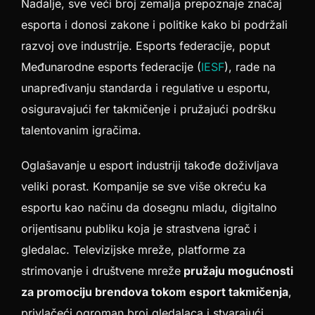
Nadalje, sve veći broj zemalja prepoznaje značaj
esporta i donosi zakone i politike kako bi podržali
razvoj ove industrije. Esports federacije, poput
Međunarodne esports federacije (
IESF
), rade na
unapređivanju standarda i regulative u esportu,
osiguravajući fer takmičenje i pružajući podršku
talentovanim igračima.
Oglašavanje u esport industriji takođe doživljava
veliki porast. Kompanije se sve više okreću ka
esportu kao načinu da dosegnu mladu, digitalno
orijentisanu publiku koja je strastvena igrač i
gledalac. Televizijske mreže, platforme za
strimovanje i društvene mreže
pružaju mogućnosti
za promociju brendova tokom esport takmičenja
,
privlačeći ogroman broj gledalaca i stvarajući