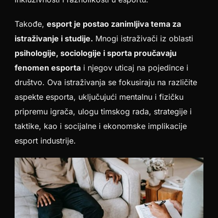
Takođe,
esport je postao zanimljiva tema za
istraživanje i studije.
Mnogi istraživači iz oblasti
psihologije, sociologije i sporta proučavaju
fenomen esporta
i njegov uticaj na pojedince i
društvo. Ova istraživanja se fokusiraju na različite
aspekte esporta, uključujući mentalnu i fizičku
pripremu igrača, ulogu timskog rada, strategije i
taktike, kao i socijalne i ekonomske implikacije
esport industrije.