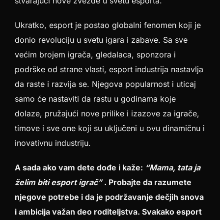
stvarajući nove zvezde u svetu esporta.
Ukratko, esport je postao globalni fenomen koji je
donio revoluciju u svetu igara i zabave. Sa sve
većim brojem igrača, gledalaca, sponzora i
podrške od strane vlasti, esport industrija nastavlja
da raste i razvija se. Njegova popularnost i uticaj
samo će nastaviti da rastu u godinama koje
dolaze, pružajući nove prilike i izazove za igrače,
timove i sve one koji su uključeni u ovu dinamičnu i
inovativnu industriju.
A sada ako vam dete dođe i kaže:
“Mama, tata ja
želim biti esport igrač”
. Probajte da razumete
njegove potrebe i da je podržavanje dečjih snova
i ambicija važan deo roditeljstva. Svakako esport