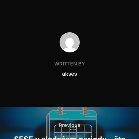
POST AUTHOR
WRITTEN BY
akses
Post
navigation
Previous
Previous