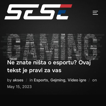
Skip
to
TOGG
content
Ne znate ništa o esportu? Ovaj
tekst je pravi za vas
Post
by
akses
in
Esports
,
Gejming
,
Video igre
on
on
May 15, 2023