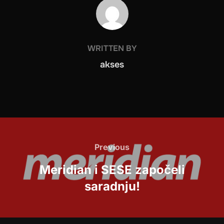
POST AUTHOR
WRITTEN BY
akses
Post
navigation
Previous
Previous
Meridian i SESE započeli
saradnju!