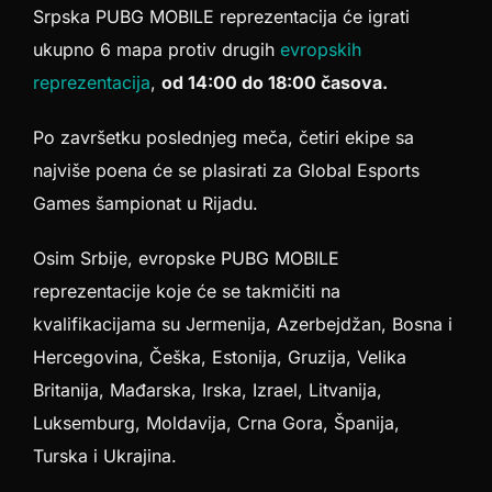
Srpska PUBG MOBILE reprezentacija će igrati
ukupno 6 mapa protiv drugih
evropskih
reprezentacija
,
od 14:00 do 18:00 časova.
Po završetku poslednjeg meča, četiri ekipe sa
najviše poena će se plasirati za Global Esports
Games šampionat u Rijadu.
Osim Srbije, evropske PUBG MOBILE
reprezentacije koje će se takmičiti na
kvalifikacijama su Jermenija, Azerbejdžan, Bosna i
Hercegovina, Češka, Estonija, Gruzija, Velika
Britanija, Mađarska, Irska, Izrael, Litvanija,
Luksemburg, Moldavija, Crna Gora, Španija,
Turska i Ukrajina.