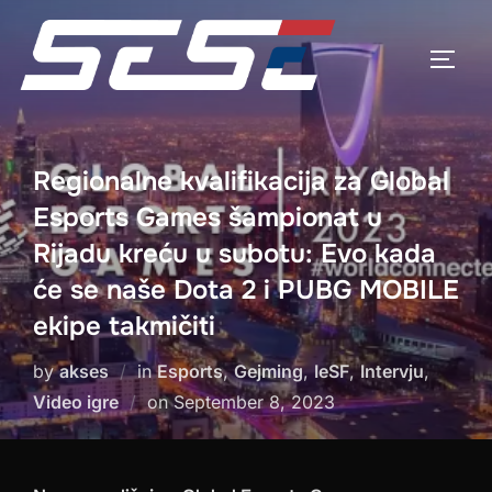
Skip
to
TOGG
content
Regionalne kvalifikacija za Global
Esports Games šampionat u
Rijadu kreću u subotu: Evo kada
će se naše Dota 2 i PUBG MOBILE
ekipe takmičiti
by
akses
in
Esports
,
Gejming
,
IeSF
,
Intervju
,
Posted
Video igre
on
September 8, 2023
on