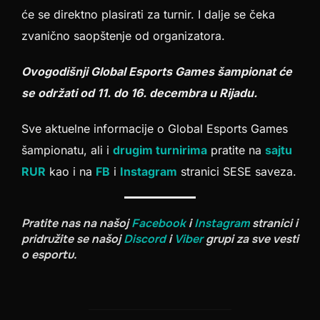
će se direktno plasirati za turnir. I dalje se čeka
zvanično saopštenje od organizatora.
Ovogodišnji Global Esports Games šampionat će
se održati od 11. do 16. decembra u Rijadu.
Sve aktuelne informacije o Global Esports Games
šampionatu, ali i
drugim turnirima
pratite na
sajtu
RUR
kao i na
FB
i
Instagram
stranici SESE saveza.
Pratite nas na našoj
Facebook
i
Instagram
stranici i
pridružite se našoj
Discord
i
Viber
grupi za sve vesti
o esportu.