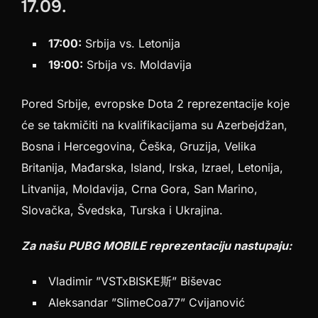
17.09.
17:00:
Srbija vs. Letonija
19:00:
Srbija vs. Moldavija
Pored Srbije, evropske Dota 2 reprezentacije koje
će se takmičiti na kvalifikacijama su Azerbejdžan,
Bosna i Hercegovina, Češka, Gruzija, Velika
Britanija, Mađarska, Island, Irska, Izrael, Letonija,
Litvanija, Moldavija, Crna Gora, San Marino,
Slovačka, Švedska, Turska i Ukrajina.
Za našu PUBG MOBILE reprezentaciju nastupaju:
Vladimir ”VSTxBISKE斯” Biševac
Aleksandar ”SlimeCoa77” Cvijanović