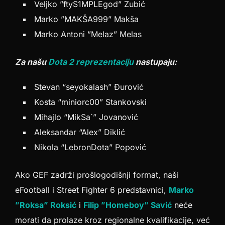
Veljko ”ftyS1MPLEgod” Zubić
Marko ”MAKŠA999” Makša
Marko Antoni ”Melaz” Melas
Za našu
Dota 2 reprezentaciju
nastupaju:
Stevan “seyokalash” Đurović
Kosta “miniorc00” Stankovski
Mihajlo “MikSa`” Jovanović
Aleksandar “Alex” Diklić
Nikola “LebronDota” Popović
Ako GEF zadrži prošlogodišnji format, naši
eFootball i Street Fighter 6 predstavnici,
Marko
”Roksa” Roksić
i
Filip ”Homeboy” Savić
neće
morati da prolaze kroz regionalne kvalifikacije, već