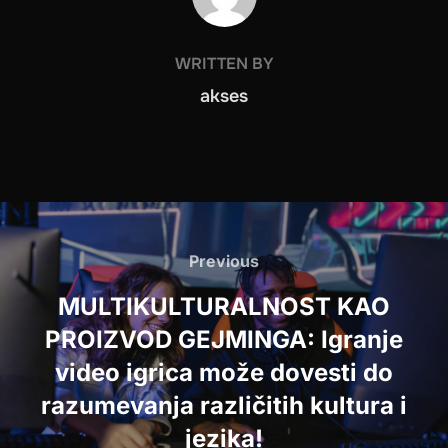
WRITTEN BY
akses
Post
navigation
Previous
Previous
MULTIKULTURALNOST KAO
PROIZVOD GEJMINGA: Igranje
video igrica može dovesti do
razumevanja različitih kultura i
jezika!