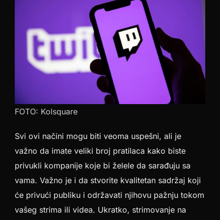
FOTO: Kolsquare
Svi ovi načini mogu biti veoma uspešni, ali je
važno da imate veliki broj pratilaca kako biste
privukli kompanije koje bi želele da sarađuju sa
vama. Važno je i da stvorite kvalitetan sadržaj koji
će privući publiku i održavati njihovu pažnju tokom
vašeg strima ili videa. Ukratko, strimovanje na