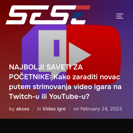
Skip
to
TOGG
content
NAJBOLJI SAVETI ZA
POČETNIKE: Kako zaraditi novac
putem strimovanja video igara na
Twitch-u ili YouTube-u?
Posted
by
akses
in
Video igre
on
February 24, 2023
on