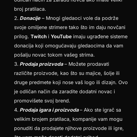
broj pratilaca.
Donacije
– Mnogi gledaoci vole da podrže
svoje omiljene strimere tako što im daju novčani
prilog.
Twitch
i
YouTube
imaju ugrađene sisteme
donacija koji omogućavaju gledaocima da vam
pošalju novac tokom vašeg strima.
Prodaja proizvoda
– Možete prodavati
različite proizvode, kao što su majice, šolje ili
druge predmete koji nose vaš logo ili dizajn. Ovo
je odličan način da zaradite dodatni novac i
promovišete svoj brend.
Prodaja igara i proizvoda
– Ako ste igrač sa
velikim brojem pratilaca, kompanije vam mogu
ponuditi da prodajete njihove proizvode ili igre,