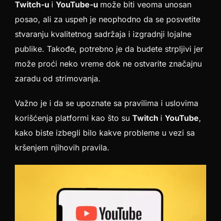
Twitch-u
i
YouTube-u
može biti veoma unosan
posao, ali za uspeh je neophodno da se posvetite
stvaranju kvalitetnog sadržaja i izgradnji lojalne
publike. Takođe, potrebno je da budete strpljivi jer
može proći neko vreme dok ne ostvarite značajnu
zaradu od strimovanja.
Važno je i da se upoznate sa pravilima i uslovima
korišćenja platformi kao što su
Twitch
i
YouTube
,
kako biste izbegli bilo kakve probleme u vezi sa
kršenjem njihovih pravila.