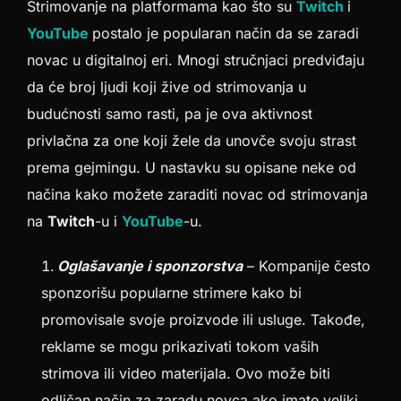
Strimovanje na platformama kao što su
Twitch
i
YouTube
postalo je popularan način da se zaradi
novac u digitalnoj eri. Mnogi stručnjaci predviđaju
da će broj ljudi koji žive od strimovanja u
budućnosti samo rasti, pa je ova aktivnost
privlačna za one koji žele da unovče svoju strast
prema gejmingu. U nastavku su opisane neke od
načina kako možete zaraditi novac od strimovanja
na
Twitch
-u i
YouTube
-u.
Oglašavanje i sponzorstva
– Kompanije često
sponzorišu popularne strimere kako bi
promovisale svoje proizvode ili usluge. Takođe,
reklame se mogu prikazivati tokom vaših
strimova ili video materijala. Ovo može biti
odličan način za zaradu novca ako imate veliki