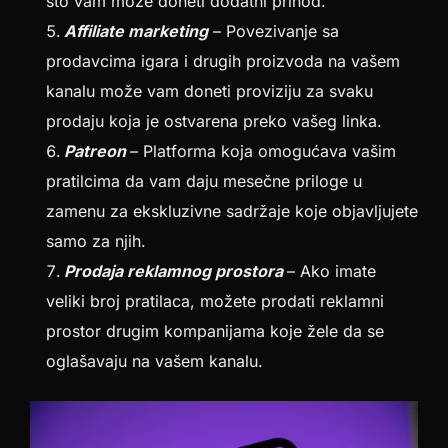
što vam može doneti dodatni prihod.
Affiliate marketing
– Povezivanje sa
prodavcima igara i drugih proizvoda na vašem
kanalu može vam doneti proviziju za svaku
prodaju koja je ostvarena preko vašeg linka.
Patreon
– Platforma koja omogućava vašim
pratilcima da vam daju mesečne priloge u
zamenu za ekskluzivne sadržaje koje objavljujete
samo za njih.
Prodaja reklamnog prostora
– Ako imate
veliki broj pratilaca, možete prodati reklamni
prostor drugim kompanijama koje žele da se
oglašavaju na vašem kanalu.