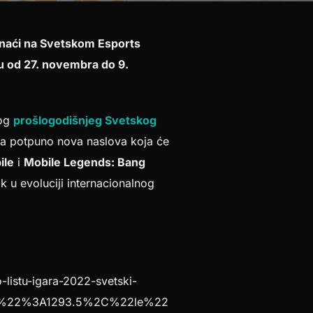
e naći na Svetskom Esports
du od 27. novembra do 9.
nog
prošlogodišnjeg Svetskog
 potpuno nova naslova koja će
ile
i
Mobile Legends: Bang
k u evoluciji internacionalnog
stu-igara-2022-svetski-
s%22%3A1293.5%2C%22le%22