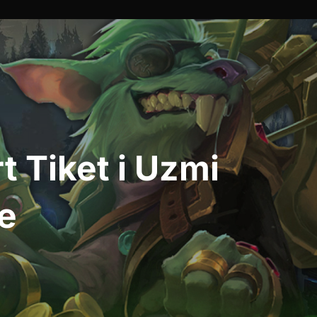
t Tiket i Uzmi
te