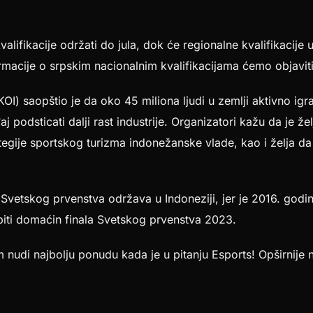
alifikacije održati do jula, dok će regionalne kvalifikacije 
ormacije o srpskim nacionalnim kvalifikacijama ćemo objavit
KOI) saopštio je da oko 45 miliona ljudi u zemlji aktivno igr
 podsticati dalji rast industrije. Organizatori kažu da je želj
tegije sportskog turizma indonežanske vlade, kao i želja d
e Svetskog prvenstva održava u Indoneziji, jer je 2016. godi
biti domaćin finala Svetskog prvenstva 2023.
m nudi najbolju ponudu kada je u pitanju Esports! Opširnije