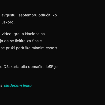
u avgustu i septembru odlučiti ko
i uskoro.
a video igre, a Nacionalna
a da se licitira za finale
a se pruži podrška mladim esport
ne Džakarta bila domaćin. IeSF je
 na
sledećem linku
!