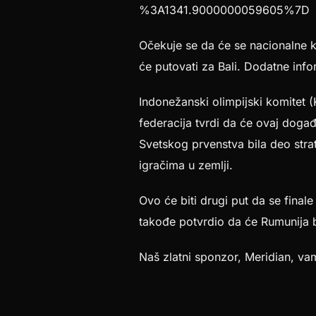
%3A1341.9000000059605%7D
Očekuje se da će se nacionalne kv
će putovati za Bali. Dodatne inf
Indonežanski olimpijski komitet (
federacija tvrdi da će ovaj događaj
Svetskog prvenstva bila deo stra
igračima u zemlji.
Ovo će biti drugi put da se final
takođe potvrdio da će Rumunija 
Naš zlatni sponzor, Meridian, va