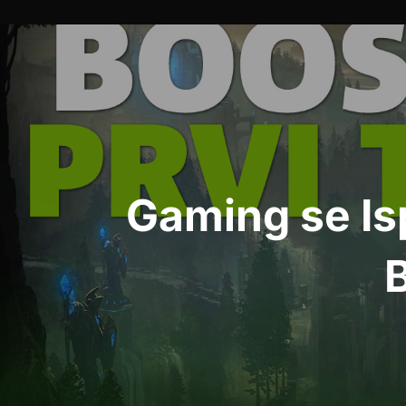
Post
navigation
Gaming se Isp
B