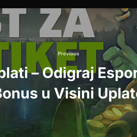
Previous
Previous
lati – Odigraj Espor
onus u Visini Upla