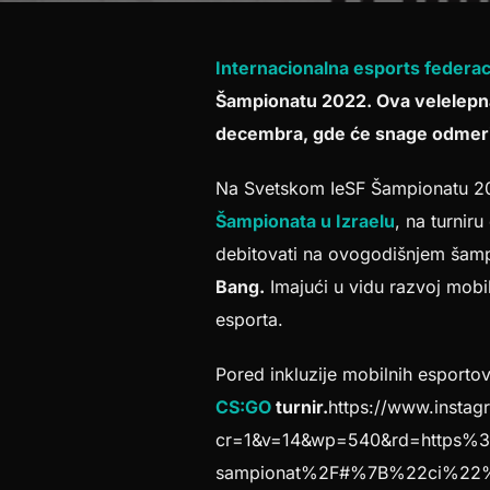
Internacionalna esports federaci
Šampionatu 2022. Ova velelepna 
decembra, gde će snage odmerit
Na Svetskom IeSF Šampionatu 20
Šampionata u Izraelu
, na turnir
debitovati na ovogodišnjem šampi
Bang.
Imajući u vidu razvoj mobil
esporta.
Pored inkluzije mobilnih esporto
CS:GO
turnir.
https://www.insta
cr=1&v=14&wp=540&rd=https%3A
sampionat%2F#%7B%22ci%22