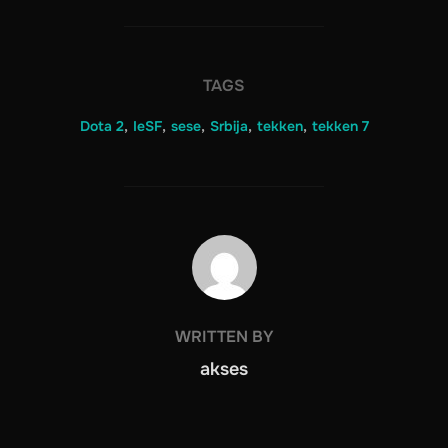
TAGS
Dota 2
,
IeSF
,
sese
,
Srbija
,
tekken
,
tekken 7
POST AUTHOR
WRITTEN BY
akses