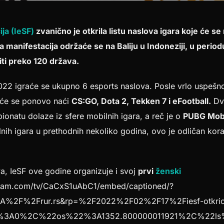
ja (IeSF)
zvanično je otkrila listu naslova igara koje će s
manifestacija održaće se na Baliju u Indoneziji, u perio
i preko 120 država.
22 igraće se ukupno 6 esports naslova. Posle vrlo uspeš
u će se ponovo naći
CS:GO, Dota 2, Tekken 7 i eFootball.
Dva
onatu dolaze iz sfere mobilnih igara, a reč je o
PUBG Mob
nih igara u prethodnih nekoliko godina, ovo je odličan kora
va, IeSF ove godine organizuje i svoj
prvi
ženski
gram.com/tv/CaCxS1uAbC1/embed/captioned/?
%2F%2Frur.rs&rp=%2F2022%2F02%2F17%2Fiesf-otkrio-li
%3A0%2C%22os%22%3A1352.800000011921%2C%22l