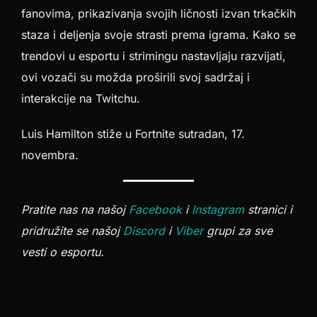
fanovima, prikazivanja svojih ličnosti izvan trkačkih
staza i deljenja svoje strasti prema igrama. Kako se
trendovi u esportu i strimingu nastavljaju razvijati,
ovi vozači su možda proširili svoj sadržaj i
interakcije na Twitchu.
Luis Hamilton stiže u Fortnite sutradan, 17.
novembra.
Pratite nas na našoj
Facebook
i
Instagram
stranici i
pridružite se našoj
Discord
i
Viber
grupi za sve
vesti o esportu.