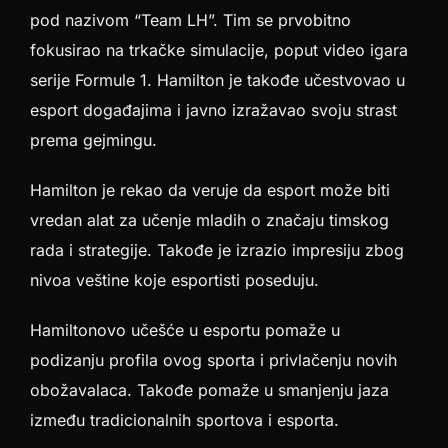
pod nazivom “Team LH”. Tim se prvobitno
fokusirao na trkačke simulacije, poput video igara
serije Formule 1. Hamilton je takođe učestvovao u
esport događajima i javno izražavao svoju strast
prema gejmingu.
Hamilton je rekao da veruje da esport može biti
vredan alat za učenje mladih o značaju timskog
rada i strategije. Takođe je izrazio impresiju zbog
nivoa veštine koje esportisti poseduju.
Hamiltonovo učešće u esportu pomaže u
podizanju profila ovog sporta i privlačenju novih
obožavalaca. Takođe pomaže u smanjenju jaza
između tradicionalnih sportova i esporta.