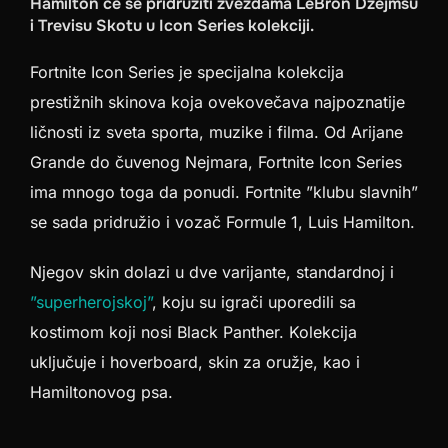
Hamilton će se pridružiti zvezdama LeBron Džejmsu
i Trevisu Skotu u Icon Series kolekciji.
Fortnite Icon Series je specijalna kolekcija
prestižnih skinova koja ovekovečava najpoznatije
ličnosti iz sveta sporta, muzike i filma. Od Arijane
Grande do čuvenog Nejmara, Fortnite Icon Series
ima mnogo toga da ponudi. Fortnite ”klubu slavnih”
se sada pridružio i vozač Formule 1, Luis Hamilton.
Njegov skin dolazi u dve varijante, standardnoj i
”superherojskoj”
, koju su igrači uporedili sa
kostimom koji nosi Black Panther. Kolekcija
uključuje i hoverboard, skin za oružje, kao i
Hamiltonovog psa.