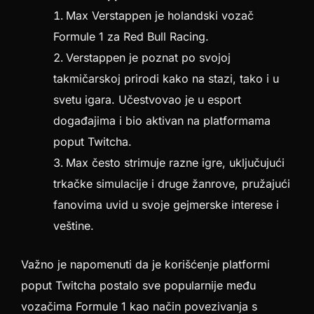
Max Verstappen je holandski vozač
Formule 1 za Red Bull Racing.
Verstappen je poznat po svojoj
takmičarskoj prirodi kako na stazi, tako i u
svetu igara. Učestvovao je u esport
događajima i bio aktivan na platformama
poput Twitcha.
Max često strimuje razne igre, uključujući
trkačke simulacije i druge žanrove, pružajući
fanovima uvid u svoje gejmerske interese i
veštine.
Važno je napomenuti da je korišćenje platformi
poput Twitcha postalo sve popularnije među
vozačima Formule 1 kao način povezivanja s