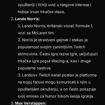
opušteniji i ličniji uvid u njegove interese i
hobije izvan trkačke staze.
Lando Norris:
Lando Norris, britanski vozač Formule 1,
vozi za McLaren tim.
Norris je strastveni gejmer i stekao je
popularnost svojim zanimljivim Twitch
strimovima. Često igra razne igre, uključujući
trkačke igre poput iRacing-a, kao i druge
popularne naslove.
Landoov Twitch kanal postao je platforma
na kojoj fanovi mogu komunicati s njim u
opuštenijem okruženju, a on često pokazuje
svoj smisao za humor tokom sesija igranja.
Max Verstappen: