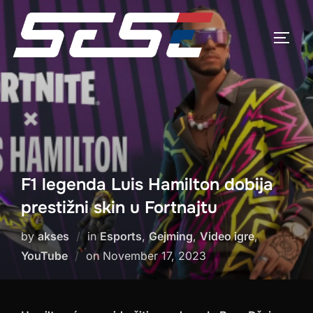
Skip
to
TOGG
content
F1 legenda Luis Hamilton dobija
prestižni skin u Fortnajtu
by
akses
in
Esports
,
Gejming
,
Video igre
,
Posted
YouTube
on
November 17, 2023
on