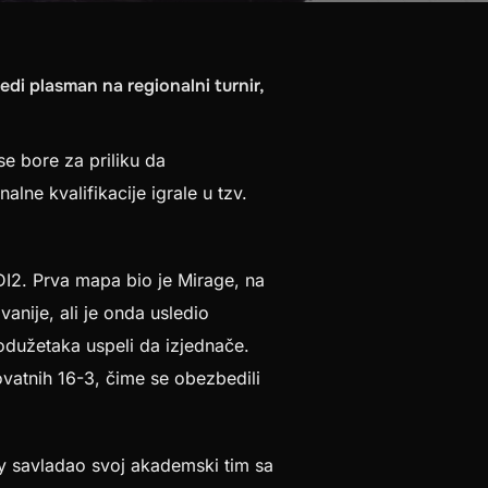
di plasman na regionalni turnir,
se bore za priliku da
alne kvalifikacije igrale u tzv.
DI2. Prva mapa bio je Mirage, na
nije, ali je onda usledio
odužetaka uspeli da izjednače.
ovatnih 16-3, čime se obezbedili
y savladao svoj akademski tim sa