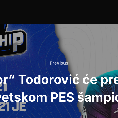
Previous
Previous
r” Todorović će pred
vetskom PES šampi