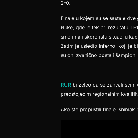
2-0.
Finale u kojem su se sastale dve
Nuke, gde je tek pri rezultatu 11-
smo imali skoro istu situaciju k
Zatim je usledio Inferno, koji je 
su oni zvanično postali šampioni 
RUR
bi želeo da se zahvali svim 
predstojećim regionalnim kvalifik
Ako ste propustili finale, snimak