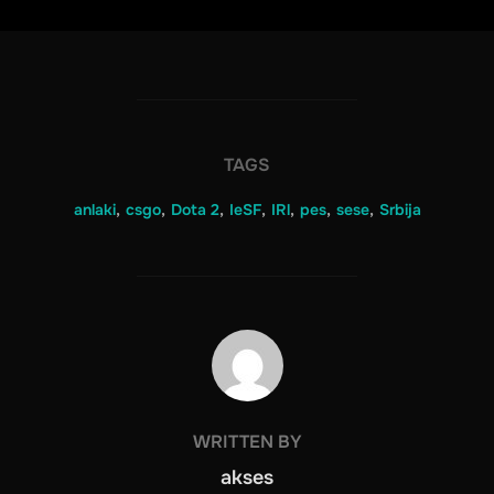
TAGS
anlaki
,
csgo
,
Dota 2
,
IeSF
,
IRl
,
pes
,
sese
,
Srbija
POST AUTHOR
WRITTEN BY
akses