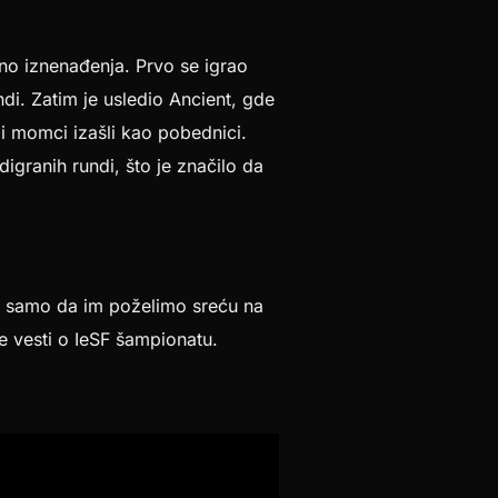
uno iznenađenja. Prvo se igrao
ndi. Zatim je usledio Ancient, gde
i momci izašli kao pobednici.
digranih rundi, što je značilo da
još samo da im poželimo sreću na
e vesti o IeSF šampionatu.