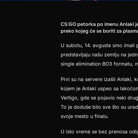
CS:GO petorka po imenu Anlaki je
preko kojeg će se boriti za plas
U subotu, 14. avgusta smo imali p
predstavljaju našu zemlju na jedno
single elimination BO3 formatu, m
Prvi su na servere izašli Anlaki,
kojem je Anlaki uspeo sa lakoćo
Vertigo, gde se pojavio neki dru
To je doduše bilo sve što su urad
svoje mesto u finalu.
U isto vreme se bez prenosa odi