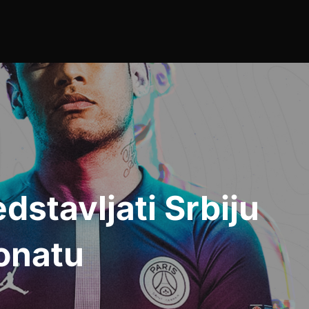
stavljati Srbiju
onatu