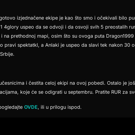
 gotovo izjednačene ekipe je kao što smo i očekivali bilo p
11 4glory uspeo da se odvoji i da osvoji svih 5 preostalih ru
ao i na prethodnoj mapi, osim što su ovoga puta Dragon1999 
bio pravi spektatkl, a Anlaki je uspeo da slavi tek nakon 30 o
Srbije.
učesnicima i čestita celoj ekipi na ovoj pobedi. Ostalo je 
acijama, koje će se odigrati u septembru. Pratite RUR za sv
 pogledajte
OVDE
, ili u prilogu ispod.