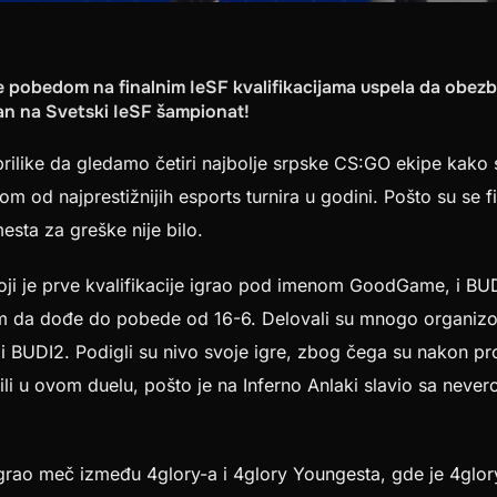
 pobedom na finalnim IeSF kvalifikacijama uspela da obezbe
man na Svetski IeSF šampionat!
rilike da gledamo četiri najbolje srpske CS:GO ekipe kako 
m od najprestižnijih esports turnira u godini. Pošto su se fin
esta za greške nije bilo.
 koji je prve kvalifikacije igrao pod imenom GoodGame, i BU
m da dođe do pobede od 16-6. Delovali su mnogo organizova
gi BUDI2. Podigli su nivo svoje igre, zbog čega su nakon pr
ili u ovom duelu, pošto je na Inferno Anlaki slavio sa never
grao meč između 4glory-a i 4glory Youngesta, gde je 4glor