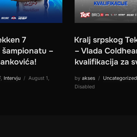
ekken 7
Kralj srpskog Te
F šampionatu –
– Vlada Coldhear
tankovića!
kvalifikacija za
Posted
F
,
Intervju
August 1,
by
akses
Uncategorized
on
Disabled