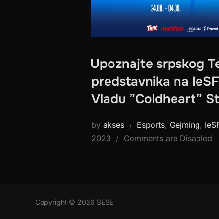
Upoznajte srpskog T
predstavnika na IeS
Vladu ”Coldheart” S
by
akses
Esports
,
Gejming
,
IeS
2023
Comments are Disabled
Copyright © 2026 SESE