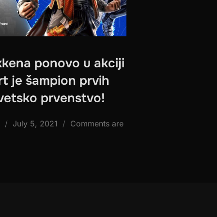
kkena ponovo u akciji
t je šampion prvih
 svetsko prvenstvo!
Posted
July 5, 2021
Comments are
on