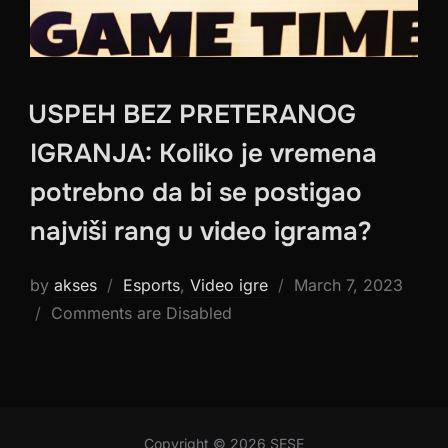
USPEH BEZ PRETERANOG
IGRANJA: Koliko je vremena
potrebno da bi se postigao
najviši rang u video igrama?
Posted
by
akses
Esports
,
Video igre
March 7, 2023
on
Comments are Disabled
Copyright © 2026 SESE