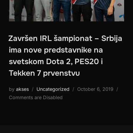
Završen IRL šampionat – Srbija
ima nove predstavnike na
svetskom Dota 2, PES20 i
Tekken 7 prvenstvu
Posted
by
akses
Uncategorized
October 6, 2019
on
Comments are Disabled