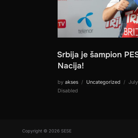
Srbija je šampion PE
Nacija!
Pos
by
akses
Uncategorized
Jul
on
Disabled
Copyright © 2026 SESE