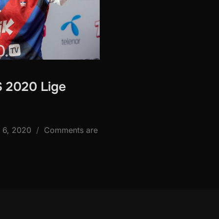
S 2020 Lige
ted
y 6, 2020
Comments are