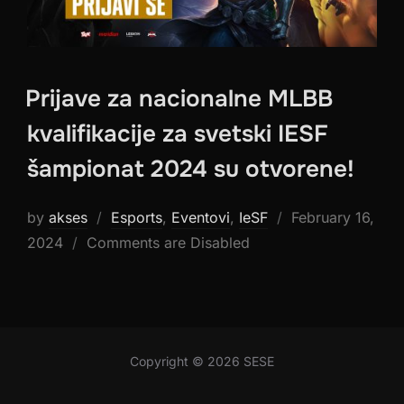
Prijave za nacionalne MLBB
kvalifikacije za svetski IESF
šampionat 2024 su otvorene!
Posted
by
akses
Esports
,
Eventovi
,
IeSF
February 16,
on
2024
Comments are Disabled
Copyright © 2026 SESE