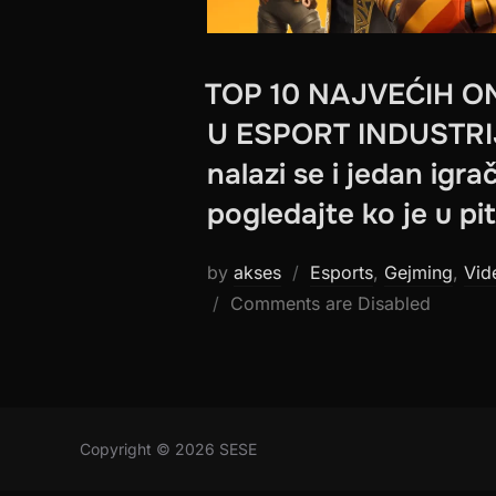
TOP 10 NAJVEĆIH O
U ESPORT INDUSTRIJI:
nalazi se i jedan igrač
pogledajte ko je u pi
by
akses
Esports
,
Gejming
,
Vid
Comments are Disabled
Copyright © 2026 SESE