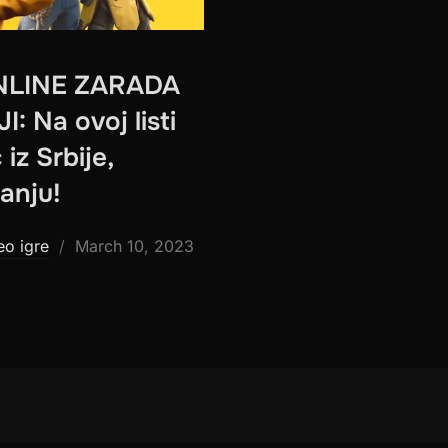
NLINE ZARADA
 Na ovoj listi
 iz Srbije,
tanju!
Posted
eo igre
March 10, 2023
on