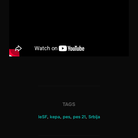
TAGS
IeSF
,
kepa
,
pes
,
pes 21
,
Srbija