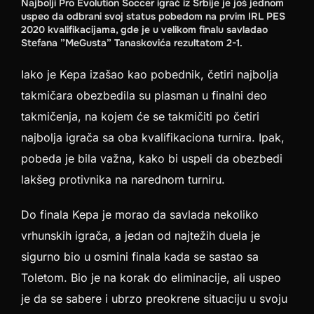
Najbolji Pro Evolution Soccer igrač iz Srbije je još jednom
uspeo da odbrani svoj status pobedom na prvim IRL PES
2020 kvalifikacijama, gde je u velikom finalu savladao
Stefana ”MeGusta” Tanaskovića rezultatom 2-1.
Iako je Kepa izašao kao pobednik, četiri najbolja
takmičara obezbedila su plasman u finalni deo
takmičenja, na kojem će se takmičiti po četiri
najbolja igrača sa oba kvalifikaciona turnira. Ipak,
pobeda je bila važna, kako bi uspeli da obezbedi
lakšeg protivnika na narednom turniru.
Do finala Kepa je morao da savlada nekoliko
vrhunskih igrača, a jedan od najtežih duela je
sigurno bio u osmini finala kada se sastao sa
Toletom. Bio je na korak do eliminacije, ali uspeo
je da se sabere i ubrzo preokrene situaciju u svoju