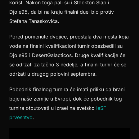
korist. Nakon toga pali su i Stockton Slap i
Djole95, da bi na kraju finalni duel bio protiv
Stefana Tanaskovića.
Pored pomenute dvojice, preostala dva mesta koja
vode na finalni kvalifikacioni turnir obezbedili su
Djole95 i DesertGalacticos. Druge kvalifikacije će
se održati za tačno 3 nedelje, a finalni turnir će se
održati u drugog polovini septembra.
Pobednik finalnog turnira će imati priliku da brani
boje naše zemlje u Evropi, dok će pobednik tog
turnira otputovati u Izrael na svetsko
IeSF
prvesntvo
.