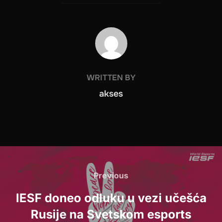
POST AUTHOR
WRITTEN BY
akses
Post
navigation
Previous
Previous
IESF doneo odluku u vezi učešća
Rusije na Svetskom esports