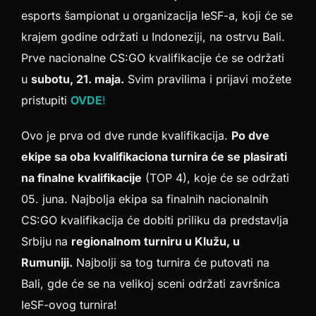
esports šampionat u organizacija IeSF-a, koji će se
krajem godine održati u Indoneziji, na ostrvu Bali.
Prve nacionalne CS:GO kvalifikacije će se održati
u
subotu, 21. maja.
Svim pravilima i prijavi možete
pristupiti
OVDE
!
Ovo je prva od dve runde kvalifikacija.
Po dve
ekipe sa oba kvalifikaciona turnira će se plasirati
na finalne kvalifikacije
(TOP 4), koje će se održati
05. juna. Najbolja ekipa sa finalnih nacionalnih
CS:GO kvalifikacija će dobiti priliku da predstavlja
Srbiju na
regionalnom turniru u Klužu, u
Rumuniji.
Najbolji sa tog turnira će putovati na
Bali, gde će se na velikoj sceni održati završnica
IeSF-ovog turnira!