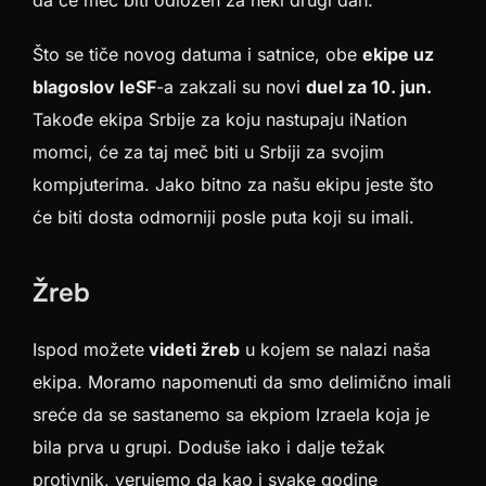
da će meč biti odložen za neki drugi dan.
Što se tiče novog datuma i satnice, obe
ekipe uz
blagoslov IeSF
-a zakzali su novi
duel za 10. jun.
Takođe ekipa Srbije za koju nastupaju iNation
momci, će za taj meč biti u Srbiji za svojim
kompjuterima. Jako bitno za našu ekipu jeste što
će biti dosta odmorniji posle puta koji su imali.
Žreb
Ispod možete
videti žreb
u kojem se nalazi naša
ekipa. Moramo napomenuti da smo delimično imali
sreće da se sastanemo sa ekpiom Izraela koja je
bila prva u grupi. Doduše iako i dalje težak
protivnik, verujemo da kao i svake godine