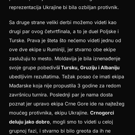
reprezentacija Ukrajine bi bila ozbiljan protivnik.
Sa druge strane veliki derbi možemo videti kao
drugi par ovog četvrtfinala, a to je duel Poljske i
Turske. Prava je šteta što nećemo videti jednu od
ove dve ekipe u Ruminiji, jer stvarno obe ekipe
zaslužuju to mesto. Moldavija je bila iznenađenje
svoje grupe pobedivš
i Tursku, Gruziju i Albaniju
ubedljivim rezultatima. Težak posao će imati ekipa
Mađarske koja nije propustila 3 godine za redom
završnicu turnira. Poslednji par je nama dosta
poznat jer upravo ekipa Crne Gore ide na najtežeg
moućeg protivnika, ekipu Ukrajine.
Crnogorci
deluju jako dobro
, mogli smo to videti u celoj
grupnoj fazi, i stvarno bi bilo greota da ih ne