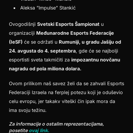
Aleksa ”Impulse” Stankić
Ovogodišnji
Svetski Esports Šampionat
u
organizaciji
Međunarodne Esports Federacije
(IeSF)
će se održati u
Rumuniji, u gradu Jašiju od
24. avgusta do 4. septembra
, gde će se najbolji
esportisti sveta takmičiti za
impozantnu novčanu
nagradu od pola miliona dolara.
Ovom prilikom naš savez želi da se zahvali Esports
Federaciji Izraela na ferplej potezu koji je oduševio
celu evropu, jer takakv viteški čin ipak mora da
ima svoju težinu.
Za informacije o ostalim reprezentacijama,
posetite
ovaj link.