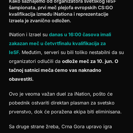
Kako saznajemo od organizatora svetskog IeSF
šampionata, prvi meč plejofa evropskih CS:GO
kvalifikacija između iNationa i reprezentacije
Izraela je zvanično odložen.
INation i Izrael su
danas u 16:00 časova imali
zakazan meč u četvrtfinalu kvalifikacija za
IeSF.
Međutim, serveri su bili toliko nestabilni da su
organizatori odlučili da
odlože meč za 10. jun. O
tačnoj satnici meča ćemo vas naknadno
obavestiti.
Ovo je veoma važan duel za iNation, pošto će
pobednik ostvariti direktan plasman za svetsko
prvenstvo, dok će poražena ekipa biti eliminisana.
Sa druge strane žreba, Crna Gora upravo igra