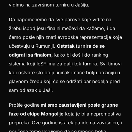
vidimo na završnom turniru u Jašiju.
Da napomenemo da sve parove koje vidite na
žrebu ispod jesu finalni mečevi da kažemo, i da
ćemo posle njih znati evropske reprezentacije koje
učestvuju u Rumuniji.
Ostatak turnira će se
odigrati sa finalom,
kako bi došli do ranking
sistema koji IeSF ima za dalji tok turnira. Svi timovi
koji ostvare što bolji učinak imaće bolju poziciju u
glavnom žrebu koji će se održati par nedelja pred
sam odlazak u Jaši.
Prošle godine
mi smo zaustavljeni posle grupne
faze od ekipe Mongolije
koja je bila nepremostiva
prepreka. Ove godine ista ekipa ide na završnicu, i
poučena tome verujemo da će mnogo bolje