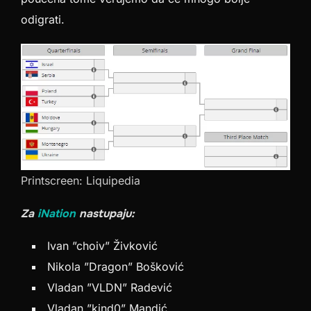
odigrati.
Printscreen: Liquipedia
Za
iNation
nastupaju:
Ivan ”choiv” Živković
Nikola ”Dragon” Bošković
Vladan ”VLDN” Radević
Vladan ”kind0” Mandić