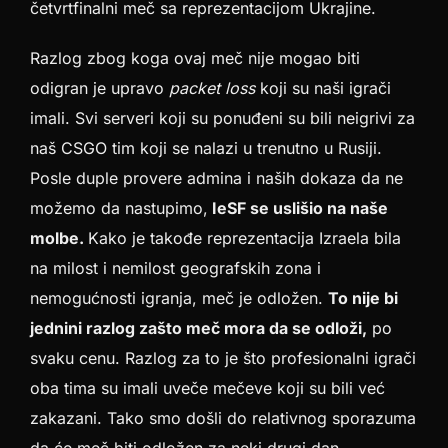
četvrtfinalni meč sa reprezentacijom Ukrajine.
Razlog zbog koga ovaj meč nije mogao biti
odigran je upravo
packet loss
koji su naši igrači
imali. Svi serveri koji su ponuđeni su bili neigrivi za
naš CSGO tim koji se nalazi u trenutno u Rusiji.
Posle duple provere admina i naših dokaza da ne
možemo da nastupimo,
IeSF se uslišio na naše
molbe.
Kako je takođe reprezentacija Izraela bila
na milost i nemilost geografskih zona i
nemogućnosti igranja, meč je odložen.
To nije bi
jednini razlog zašto meč mora da se odloži,
po
svaku cenu. Razlog za to je što profesionalni igrači
oba tima su imali uveče mečeve koji su bili već
zakazani. Tako smo došli do relativnog sporazuma