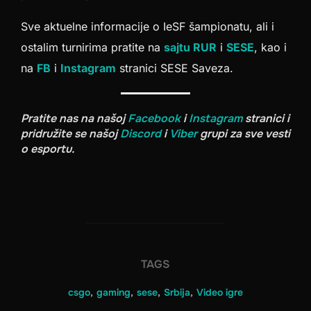
Sve aktuelne informacije o IeSF šampionatu, ali i
ostalim turnirima pratite na
sajtu RUR
i
SESE
, kao i
na
FB
i
Instagram
stranici SESE Saveza.
Pratite nas na našoj
Facebook
i
Instagram
stranici i
pridružite se našoj
Discord
i
Viber
grupi za sve vesti
o esportu.
TAGS
csgo
,
gaming
,
sese
,
Srbija
,
Video igre