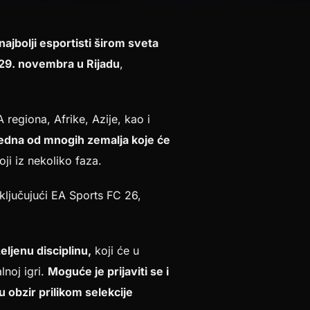
najbolji esportisti širom sveta
 29. novembra u Rijadu
,
egiona, Afrike, Azije, kao i
 jedna od mnogih zemalja koje će
oji iz nekoliko faza.
uključujući EA Sports FC 26,
eljenu disciplinu,
koji će u
lnoj igri.
Moguće je prijaviti se i
i u obzir prilikom selekcije