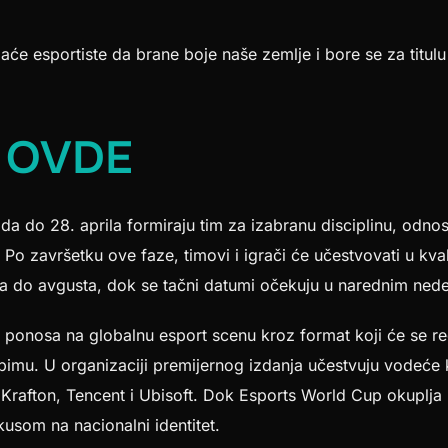
maće esportiste da brane boje naše zemlje i bore se za titu
E OVDE
 da do 28. aprila formiraju tim za izabranu disciplinu, odn
. Po završetku ove faze, timovi i igrači će učestvovati u kval
aja do avgusta, dok se tačni datumi očekuju u narednim ned
ponosa na globalnu esport scenu kroz format koji će se re
imu. U organizaciji premijernog izdanja učestvuju vodeće k
s, Krafton, Tencent i Ubisoft. Dok Esports World Cup okuplja 
usom na nacionalni identitet.