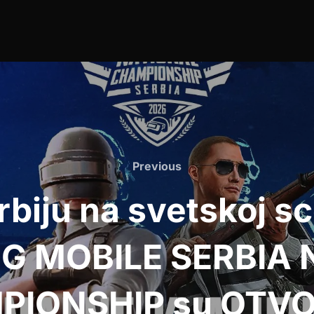
Previous
Previous
rbiju na svetskoj sc
G MOBILE SERBIA
PIONSHIP su OTVO