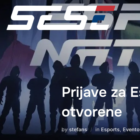
Skip
to
content
Prijave za 
otvorene
by
stefans
in
Esports
,
Evento