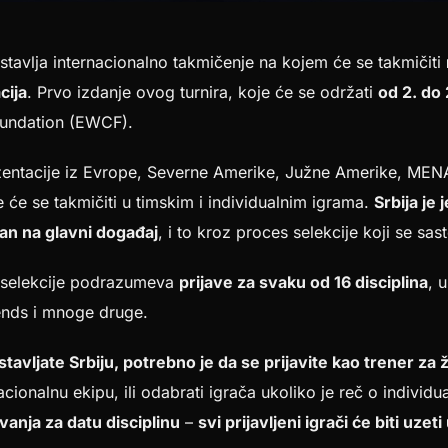
tavlja internacionalno takmičenje na kojem će se takmičiti
cija
. Prvo izdanje ovog turnira, koje će se održati
od 2. do
oundation (EWCF).
entacije iz Evrope, Severne Amerike, Južne Amerike, MENA r
e će se takmičiti u timskim i individualnim igrama.
Srbija je
man na glavni događaj
, i to kroz proces selekcije koji se sast
a selekcije podrazumeva
prijave za svaku od 16 disciplina
, 
ends i mnoge druge.
stavljate Srbiju, potrebno je da se prijavite kao trener za ž
acionalnu ekipu, ili odabrati igrača ukoliko je reč o individua
vanja za datu disciplinu
–
svi prijavljeni igrači će biti uzet