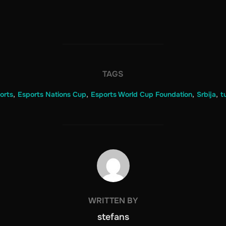
TAGS
orts
,
Esports Nations Cup
,
Esports World Cup Foundation
,
Srbija
,
t
POST AUTHOR
WRITTEN BY
stefans