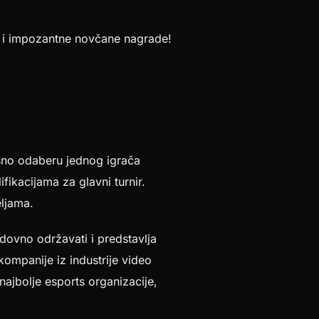
lu i impozantne novčane nagrade!
osno odaberu jednog igrača
ifikacijama za glavni turnir.
eljama.
dovno održavati i predstavlja
ompanije iz industrije video
najbolje esports organizacije,