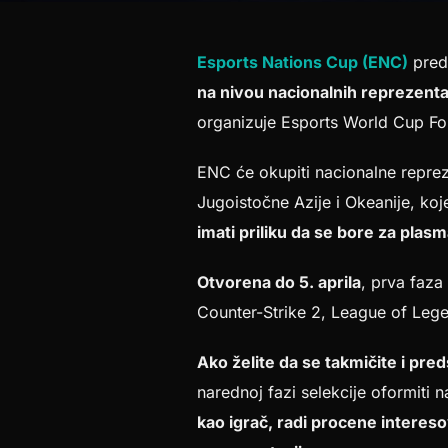
Foto: EWCF
Esports Nations Cup (ENC)
preds
na nivou nacionalnih reprezenta
organizuje Esports World Cup F
ENC će okupiti nacionalne reprez
Jugoistočne Azije i Okeanije, koj
imati priliku da se bore za plas
Otvorena do 5. aprila
, prva faz
Counter-Strike 2, League of Leg
Ako želite da se takmičite i pred
narednoj fazi selekcije oformiti n
kao igrač, radi procene intereso