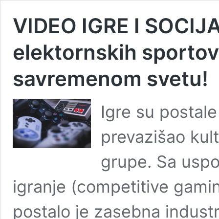
VIDEO IGRE I SOCIJA
elektornskih sportov
savremenom svetu!
Igre su postale
prevazišao kult
grupe. Sa usp
igranje (competitive gamin
postalo je zasebna industri