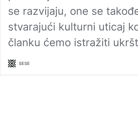
se razvijaju, one se takođ
stvarajući kulturni uticaj 
članku ćemo istražiti ukr
SESE